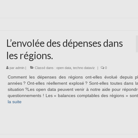
L’envolée des dépenses dans
les régions.
par
admin
|
Classé dans :
open data
,
techno dataviz
|
0
Comment les dépenses des régions ont-elles évolué depuis pl
années ? Ont-elles réellement explosé ? Sont-elles toutes dans
situation ?Les open data peuvent venir à notre aide pour répond
questionnements ! Les « balances comptables des régions » so
la suite­­