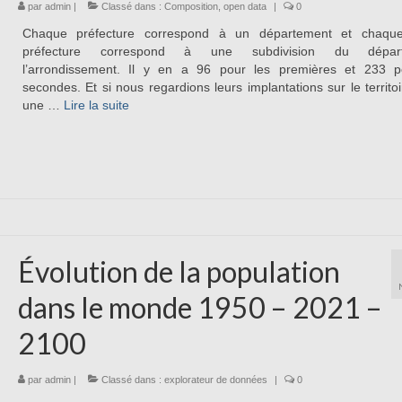
par
admin
|
Classé dans :
Composition
,
open data
|
0
Chaque préfecture correspond à un département et chaqu
préfecture correspond à une subdivision du départ
l’arrondissement. Il y en a 96 pour les premières et 233 p
secondes. Et si nous regardions leurs implantations sur le territo
une …
Lire la suite­­
Évolution de la population
dans le monde 1950 – 2021 –
2100
par
admin
|
Classé dans :
explorateur de données
|
0