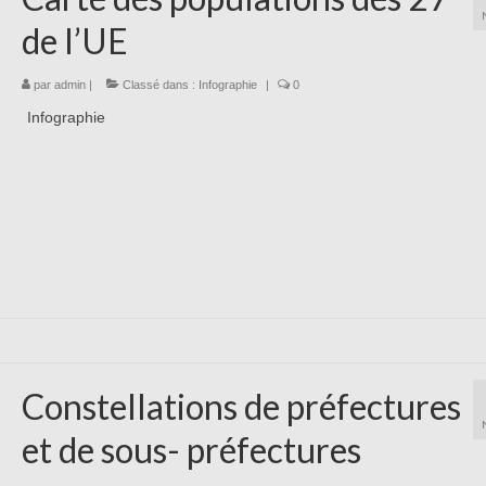
de l’UE
par
admin
|
Classé dans :
Infographie
|
0
Infographie
Constellations de préfectures
et de sous- préfectures