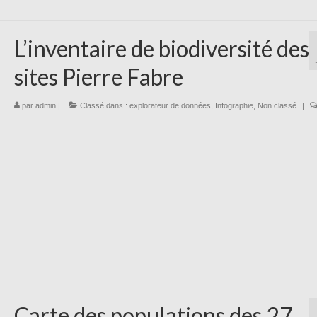
L’inventaire de biodiversité des
sites Pierre Fabre
par
admin
|
Classé dans :
explorateur de données
,
Infographie
,
Non classé
|
Carte des populations des 27