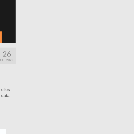
26
OCT 2020
 elles
n data