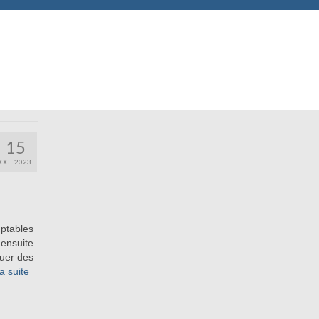
15
OCT 2023
mptables
 ensuite
tuer des
a suite­­