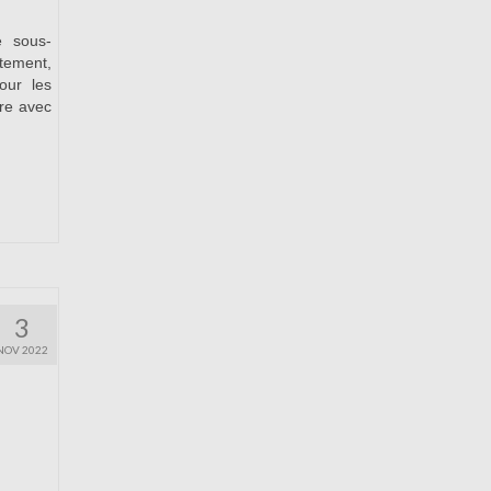
e sous-
ement,
our les
ire avec
3
NOV 2022