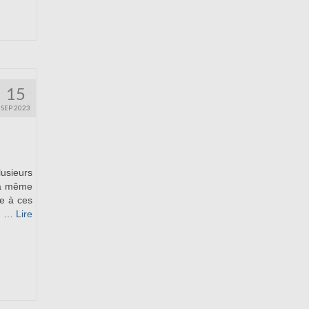
15
SEP 2023
usieurs
 la même
re à ces
nt …
Lire