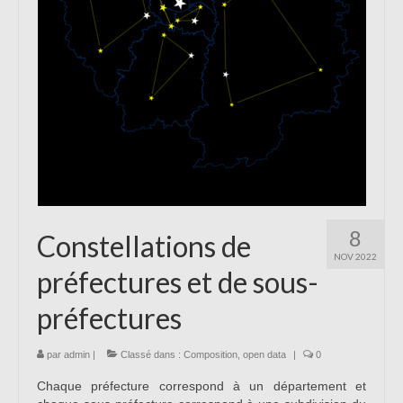
8
Constellations de
NOV 2022
préfectures et de sous-
préfectures
par
admin
|
Classé dans :
Composition
,
open data
|
0
Chaque préfecture correspond à un département et