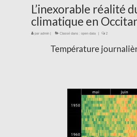
L’inexorable réalité
climatique en Occita
par
admin
|
Classé dans :
open data
|
2
Température journaliè